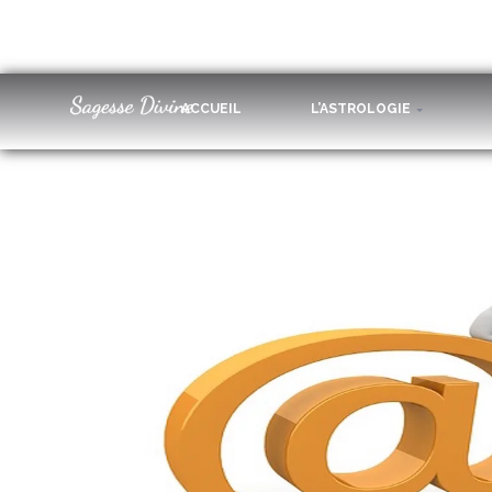
La-Voyance-Par-Email – Facebook
ACCUEIL
L’ASTROLOGIE
16 août 2018
1200 × 630
La voyance par email