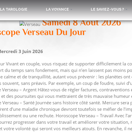
LA TAROLOGIE
LA VOYANCE
LE SAVIEZ-VOUS ?
Samedi 8 Août 2026
cope Verseau Du Jour
ercredi 3 Juin 2026
 Vivant en couple, vous risquez de supporter difficilement la co
art du temps sans fondement, mais qui n’en laissent pas moins pour
de calme et de tranquillité, autant vous prévenir : les planètes o
us souvent, sans préavis. Par exemple, un coup de foudre, suivi d’
 Verseau – Argent Hâtez-vous de régler factures, contraventions év
s et des poursuites qui vous mettraient de très mauvaise humeur e
Verseau – Santé Journée sans histoire côté santé. Mercure sera p
ffrent d’une maladie chronique devront toutefois se méfier de l’
iblissement ou une rechute. Horoscope Verseau – Travail Avec l’ar
ourrez progresser dans votre travail et améliorer votre situatio
et votre volonté qui seront vos meilleurs atouts. En revanche, il