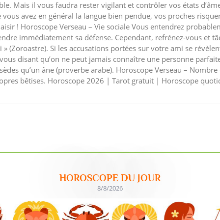
le. Mais il vous faudra rester vigilant et contrôler vos états d’âm
us avez en général la langue bien pendue, vos proches risquent 
laisir ! Horoscope Verseau – Vie sociale Vous entendrez probable
rendre immédiatement sa défense. Cependant, refrénez-vous et tâc
oi » (Zoroastre). Si les accusations portées sur votre ami se révèle
en vous disant qu’on ne peut jamais connaître une personne parfai
possèdes qu’un âne (proverbe arabe). Horoscope Verseau – Nombre
ropres bêtises. Horoscope 2026 | Tarot gratuit | Horoscope quoti
HOROSCOPE DU JOUR
8/8/2026