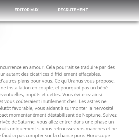
EDITORIAUX
RECRUTEMENT
ncurrence en amour. Cela pourrait se traduire par des
 autant des cicatrices difficilement effaçables.
nt d’autres plans pour vous. Ce qu’Uranus vous propose,
une installation en couple, et pourquoi pas un bébé
entuelles, impôts et dettes. Vous éviterez ainsi
t vous coûteraient inutilement cher. Les astres ne
lutôt favorable, vous aidant à surmonter la nervosité
impact momentanément déstabilisant de Neptune. Suivez
rivée de Saturne, vous allez entrer dans une phase un
n, mais uniquement si vous retroussez vos manches et ne
 ne faudra pas compter sur la chance pure. Horoscope