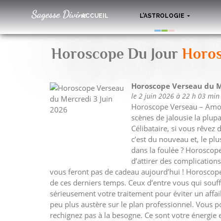
ACCUEIL
L’ASTROLOGIE
Horoscope Du Jour
Horos
Horoscope Verseau du M
le 2 juin 2026 à 22 h 03 min
Horoscope Verseau – Amour
scènes de jalousie la plup
Célibataire, si vous rêvez 
c’est du nouveau et, le pl
dans la foulée ? Horoscope
d’attirer des complication
vous feront pas de cadeau aujourd’hui ! Horoscope 
de ces derniers temps. Ceux d’entre vous qui sou
sérieusement votre traitement pour éviter un affa
peu plus austère sur le plan professionnel. Vous p
rechignez pas à la besogne. Ce sont votre énergie 