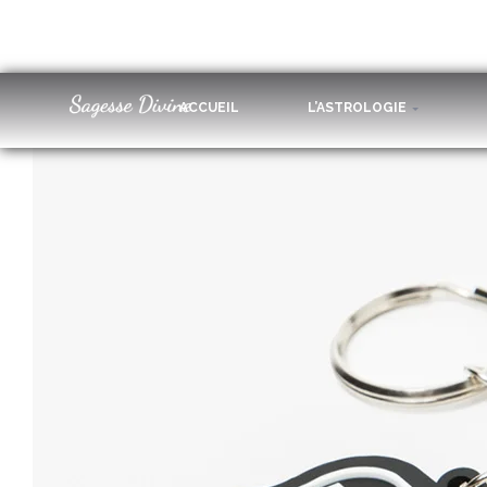
Product-30
ACCUEIL
L’ASTROLOGIE
30 juin 2016
550 × 652
D-Ring Dress