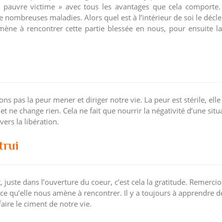
 « pauvre victime » avec tous les avantages que cela comporte.
de nombreuses maladies. Alors quel est à l’intérieur de soi le déc
amène à rencontrer cette partie blessée en nous, pour ensuite la 
sons pas la peur mener et diriger notre vie. La peur est stérile, ell
t ne change rien. Cela ne fait que nourrir la négativité d’une situ
ers la libération.
trui
, juste dans l’ouverture du coeur, c’est cela la gratitude. Remerci
e qu’elle nous amène à rencontrer. Il y a toujours à apprendre de
faire le ciment de notre vie.