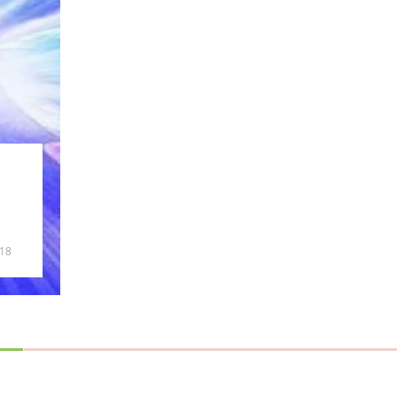
Le Chèque De L’abondance
018
by
sagesse sagesse
6 juin 20