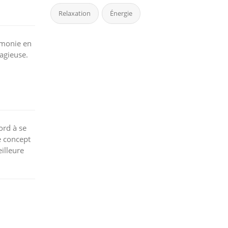
Relaxation
Énergie
armonie en
agieuse.
ord à se
e concept
illeure