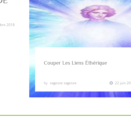
DE
bre 2018
Couper Les Liens Éthérique
by
sagesse sagesse
22 juin 2