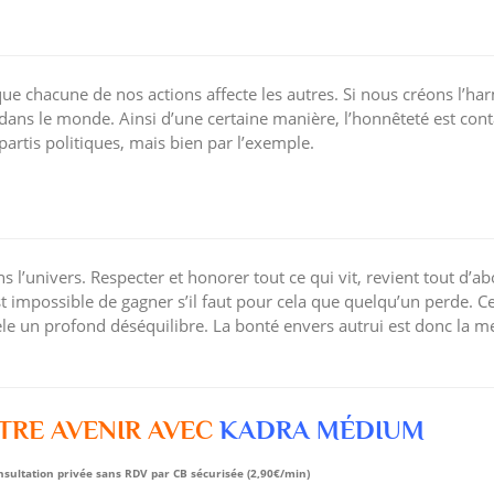
que chacune de nos actions affecte les autres. Si nous créons l’h
ans le monde. Ainsi d’une certaine manière, l’honnêteté est cont
s partis politiques, mais bien par l’exemple.
 l’univers. Respecter et honorer tout ce qui vit, revient tout d’ab
st impossible de gagner s’il faut pour cela que quelqu’un perde. C
le un profond déséquilibre. La bonté envers autrui est donc la me
TRE AVENIR AVEC
KADRA MÉDIUM
nsultation privée sans RDV
par CB sécurisée (2,90€/min)