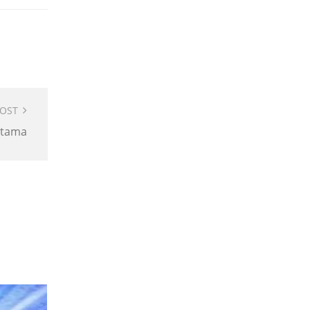
POST
utama